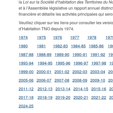
la
Loi sur la Société d’habitation des Territoires du 
et à l’Assemblée législative un rapport annuel distinct
financière et détaille les activités principales qui ser
Veuillez cliquer sur les liens pour consulter les ver
d’Habitation TNO depuis 1974.
1974
1975
1976
1977
1978
197
1980
1981
1982-83
1984-85
1985-86
19
1987-88
1988-89
1989-90
1990-91
1991-92
19
1993-94
1994-95
1995-96
1996-97
1997-98
1
1999-00
2000-01
2001-02
2002-03
2003-04
20
2005-06
2006-07
2007-08
2008-09
2009-10
20
2011-12
2012-13
2013-14
2014-15
2015-16
2
2017-18
2018-19
2019-20
2020-21
2021-22
2
2024-25