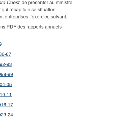
Nord-Ouest
, de présenter au ministre
 qui récapitule sa situation
ont entreprises l’exercice suivant.
sions PDF des rapports annuels
9
86-87
92-93
998-99
04-05
10-11
016-17
023-24