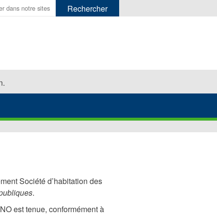
er.
n.
ement Société d’habitation des
 publiques
.
TNO est tenue, conformément à