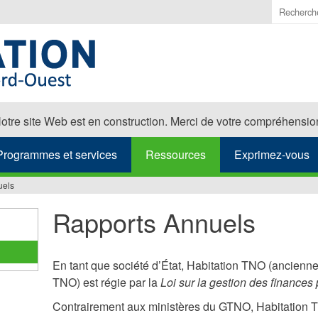
Saisir
les
termes
à
recherch
otre site Web est en construction. Merci de votre compréhensio
Programmes et services
Ressources
Exprimez-vous
uels
Rapports Annuels
En tant que société d’État, Habitation TNO (ancienn
TNO) est régie par la
Loi sur la gestion des finances
Contrairement aux ministères du GTNO, Habitation 