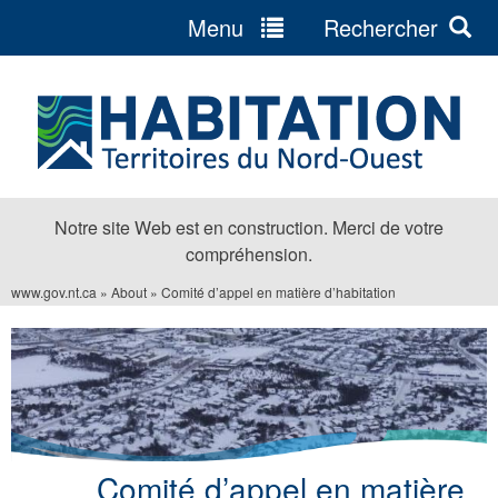
Menu
Rechercher
Jump
to
navigation
Notre site Web est en construction. Merci de votre
compréhension.
www.gov.nt.ca
»
About
»
Comité d’appel en matière d’habitation
Vous
êtes
ici
Comité d’appel en matière