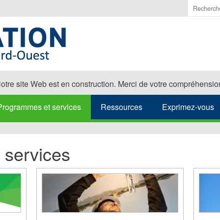
Saisir
les
termes
à
recherch
otre site Web est en construction. Merci de votre compréhensio
Programmes et services
Ressources
Exprimez-vous
 services