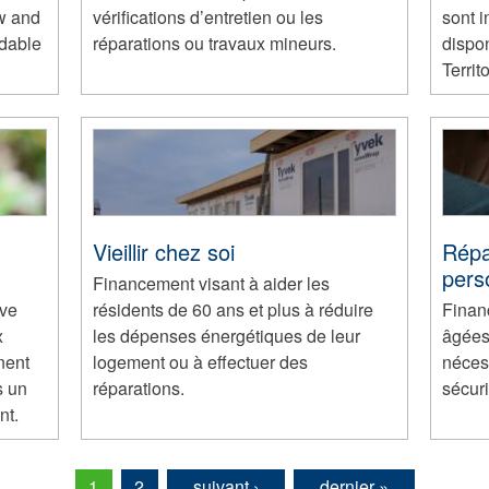
ew and
vérifications d’entretien ou les
sont i
rdable
réparations ou travaux mineurs.
dispon
Terri
Vieillir chez soi
Répa
pers
Financement visant à aider les
ive
résidents de 60 ans et plus à réduire
Finan
x
les dépenses énergétiques de leur
âgées 
nent
logement ou à effectuer des
néces
s un
réparations.
sécuri
nt.
1
2
suivant ›
dernier »