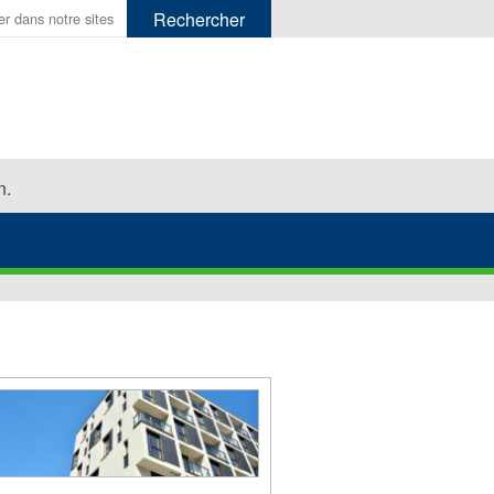
er.
n.