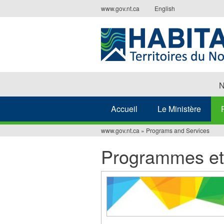
Jump
www.gov.nt.ca
English
to
navigation
N
Accueil
Le Ministère
www.gov.nt.ca
»
Programs and Services
Vous
Programmes et
êtes
ici