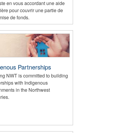
te en vous accordant une aide
ière pour couvrir une partie de
mise de fonds.
genous Partnerships
ng NWT is committed to building
erships with Indigenous
nments in the Northwest
ories.