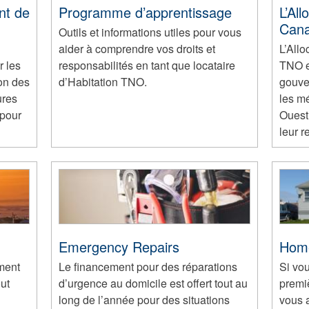
nt de
Programme d’apprentissage
L’Al
Can
Outils et informations utiles pour vous
aider à comprendre vos droits et
L’All
r les
responsabilités en tant que locataire
TNO e
ion des
d’Habitation TNO.
gouve
ures
les m
 pour
Ouest
leur r
Emergency Repairs
Hom
ement
Le financement pour des réparations
Si vou
out
d’urgence au domicile est offert tout au
premi
long de l’année pour des situations
vous 