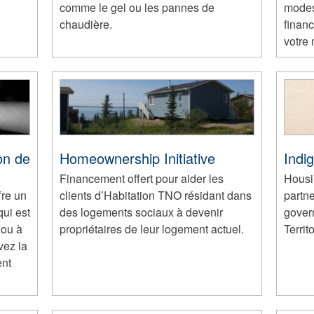
comme le gel ou les pannes de
modes
chaudière.
financ
votre 
on de
Homeownership Initiative
Indi
Financement offert pour aider les
Housi
fre un
clients d’Habitation TNO résidant dans
partn
ui est
des logements sociaux à devenir
gover
 ou à
propriétaires de leur logement actuel.
Territ
vez la
ent