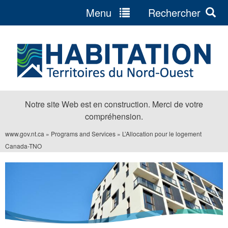
Menu
Rechercher
Jump
to
navigation
Notre site Web est en construction. Merci de votre
compréhension.
www.gov.nt.ca
»
Programs and Services
»
L’Allocation pour le logement
Vous
Canada-TNO
êtes
ici