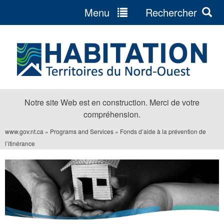
Menu
Rechercher
Jump
to
navigation
Notre site Web est en construction. Merci de votre
compréhension.
www.gov.nt.ca
»
Programs and Services
»
Fonds d’aide à la prévention de
Vous
l’itinérance
êtes
ici