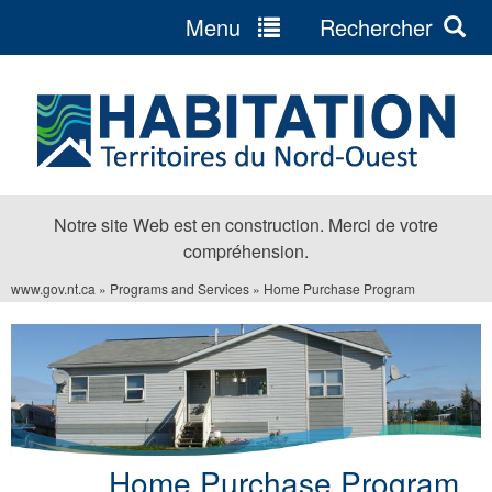
Menu
Rechercher
Jump
to
navigation
Notre site Web est en construction. Merci de votre
compréhension.
www.gov.nt.ca
»
Programs and Services
»
Home Purchase Program
Vous
êtes
ici
Home Purchase Program