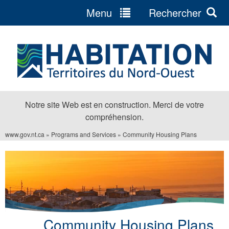
Menu
Rechercher
Jump
to
navigation
Notre site Web est en construction. Merci de votre
compréhension.
www.gov.nt.ca
»
Programs and Services
»
Community Housing Plans
Vous
êtes
ici
Community Housing Plans