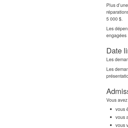
Plus d’une
réparation
5 000 $.
Les dépens
engagées a
Date l
Les demand
Les demand
présentat
Admiss
Vous avez 
vous 
vous 
vous 