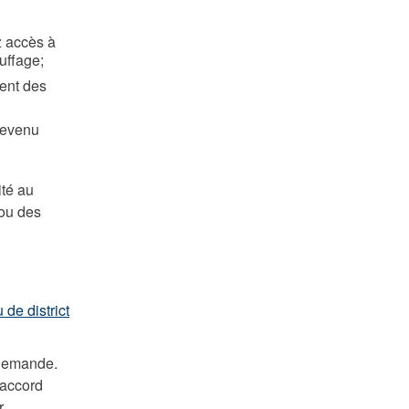
z accès à
uffage;
ent des
revenu
ité au
 ou des
 de district
 demande.
’accord
r