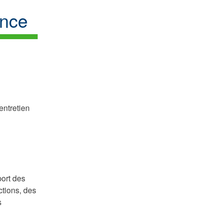
ance
entretien
port des
ctions, des
s