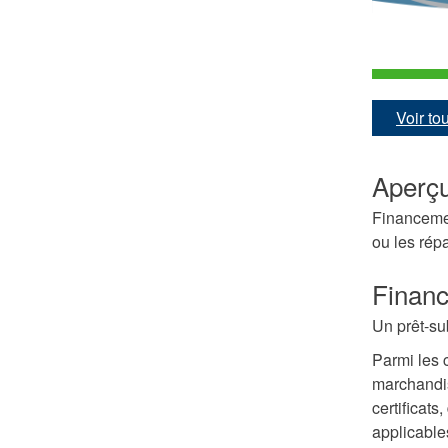
Voir t
Aperç
Financement
ou les rép
Financ
Un prêt-su
Parmi les 
marchandis
certificats
applicable