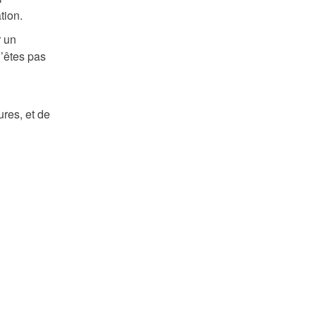
tion.
r un
’êtes pas
ures, et de