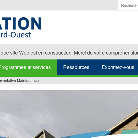
Saisir
les
termes
à
recherch
otre site Web est en construction. Merci de votre compréhensio
Programmes et services
Ressources
Exprimez-vous
eventative Maintenance