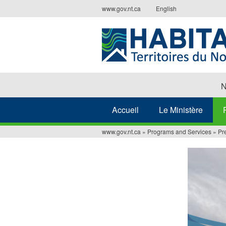
Jump
www.gov.nt.ca
English
to
navigation
N
Accueil
Le Ministère
www.gov.nt.ca
»
Programs and Services
»
Pr
Vous
êtes
ici