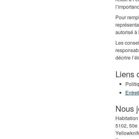
l’importanc
Pour rempl
représenta
autorisé à 
Les consei
responsabl
décrire l’
Liens 
Polit
Entret
Nous j
Habitatio
5102, 50e
Yellowkni