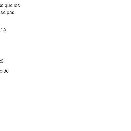
ps que les
sse pas
r a
26.
de de