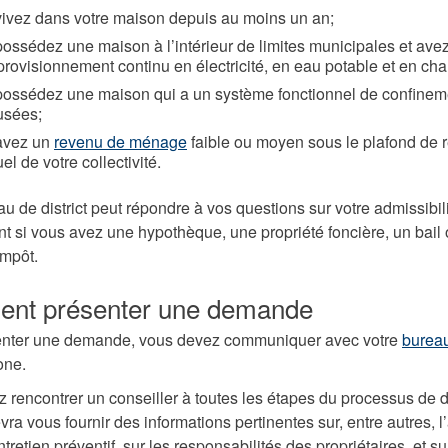
vivez dans votre maison depuis au moins un an;
ossédez une maison à l’intérieur de limites municipales et ave
rovisionnement continu en électricité, en eau potable et en cha
possédez une maison qui a un système fonctionnel de confinem
usées;
avez un
revenu de ménage
faible ou moyen sous le plafond de 
l de votre collectivité.
au de district peut répondre à vos questions sur votre admissibil
t si vous avez une hypothèque, une propriété foncière, un bail
impôt.
nt présenter une demande
enter une demande, vous devez communiquer avec votre
bureau
one.
 rencontrer un conseiller à toutes les étapes du processus de
vra vous fournir des informations pertinentes sur, entre autres, l
’entretien préventif, sur les responsabilités des propriétaires, et su