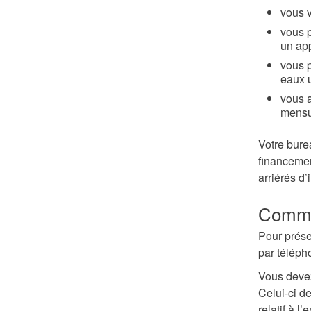
vous 
vous p
un app
vous 
eaux 
vous 
mensue
Votre bure
financemen
arriérés d’
Comme
Pour prés
par téléph
Vous devez
Celui-ci de
relatif à l