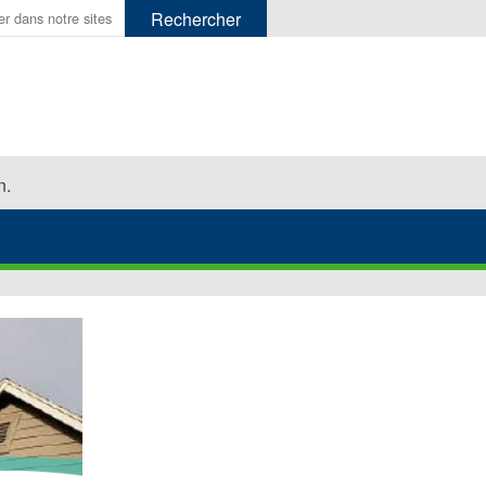
er.
n.