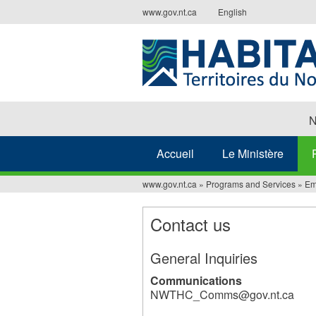
Jump
www.gov.nt.ca
English
to
navigation
N
Accueil
Le Ministère
www.gov.nt.ca
»
Programs and Services
»
Em
Vous
êtes
Contact us
ici
General Inquiries
Communications
NWTHC_Comms@gov.nt.ca