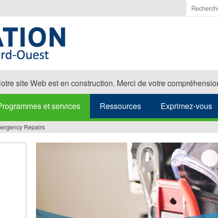
Saisir
les
termes
à
recherch
otre site Web est en construction. Merci de votre compréhensio
Programmes et services
Ressources
Exprimez-vous
ergency Repairs